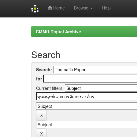
Home
Browse
Help
Skip
navigation
CMMU Digital Archive
Search
Search:
for
Current filters: