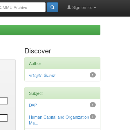
Sign on to:
Discover
Author
ขวัญรัก ถิ่นเทศ
1
Subject
DAP
1
Human Capital and Organization
1
Ma...