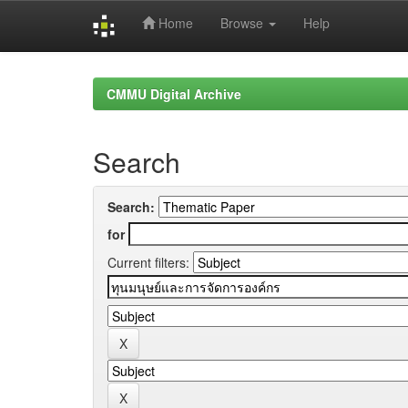
Home
Browse
Help
Skip
navigation
CMMU Digital Archive
Search
Search:
for
Current filters: