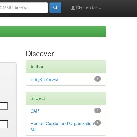
Sign on to:
Discover
Author
ขวัญรัก ถิ่นเทศ
1
Subject
DAP
1
Human Capital and Organization
1
Ma...