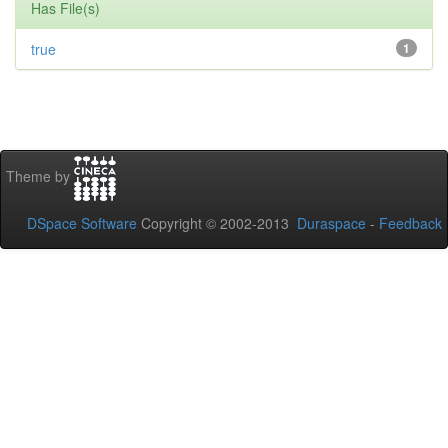
Has File(s)
true
1
Theme by
DSpace Software
Copyright © 2002-2013
Duraspace
-
Feedback