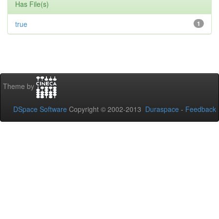
Has File(s)
true
1
Theme by
DSpace Software
Copyright © 2002-2013
Duraspace
-
Feedback