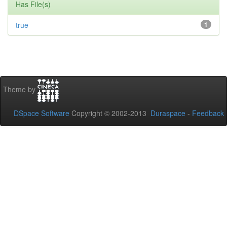
Has File(s)
true
1
Theme by
DSpace Software
Copyright © 2002-2013
Duraspace
-
Feedback