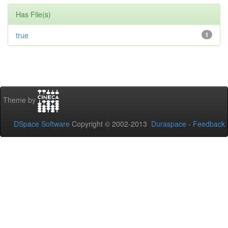
Has File(s)
true
1
Theme by
DSpace Software
Copyright © 2002-2013
Duraspace
-
Feedback