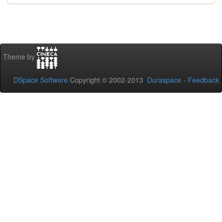
Theme by
DSpace Software
Copyright © 2002-2013
Duraspace
-
Feedback