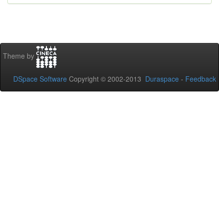
Theme by
DSpace Software
Copyright © 2002-2013
Duraspace
-
Feedback