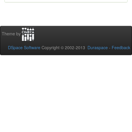
Theme by
DSpace Software
Copyright © 2002-2013
Duraspace
-
Feedback