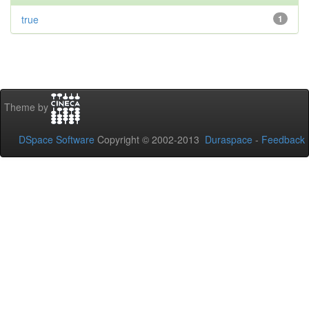
true
1
Theme by
DSpace Software
Copyright © 2002-2013
Duraspace
-
Feedback