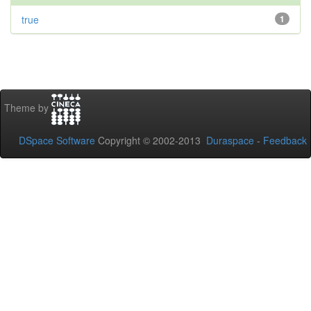
true
1
Theme by
DSpace Software
Copyright © 2002-2013
Duraspace
-
Feedback