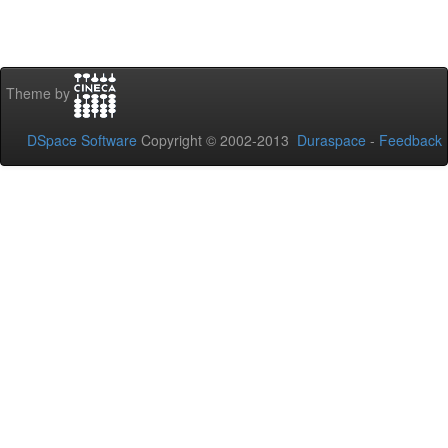
Theme by
DSpace Software
Copyright © 2002-2013
Duraspace
-
Feedback