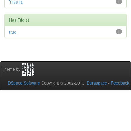
โรงแรม
1
Has File(s)
true
1
Theme by
DSpace Software
Copyright © 2002-2013
Duraspace
-
Feedback