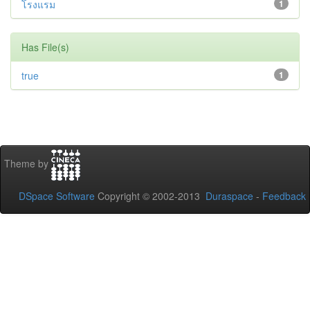
โรงแรม
1
Has File(s)
true
1
Theme by
DSpace Software
Copyright © 2002-2013
Duraspace
-
Feedback