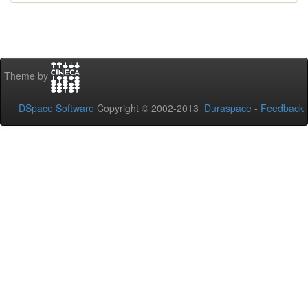
Theme by
DSpace Software
Copyright © 2002-2013
Duraspace
-
Feedback