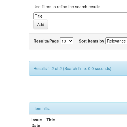
Use filters to refine the search results.
Results/Page
|
Sort items by
Results 1-2 of 2 (Search time: 0.0 seconds).
Item hits:
Issue
Title
Date