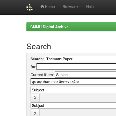
Home
Browse
Help
Skip
navigation
CMMU Digital Archive
Search
Search:
for
Current filters: