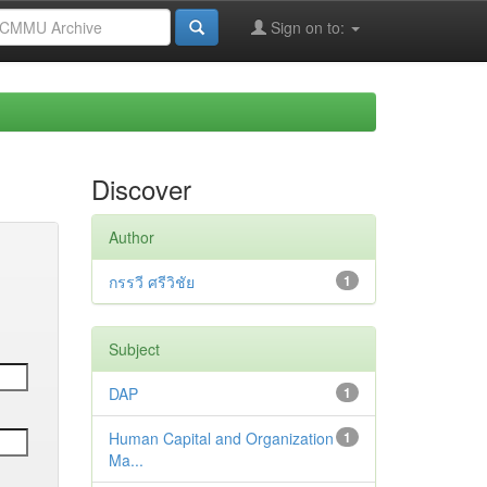
Sign on to:
Discover
Author
กรรวี ศรีวิชัย
1
Subject
DAP
1
Human Capital and Organization
1
Ma...