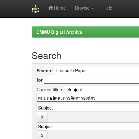
Home
Browse
Help
Skip
navigation
CMMU Digital Archive
Search
Search:
for
Current filters: