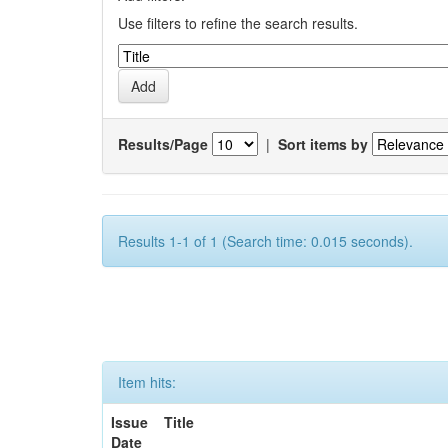
Use filters to refine the search results.
Results/Page
|
Sort items by
Results 1-1 of 1 (Search time: 0.015 seconds).
Item hits:
Issue
Title
Date