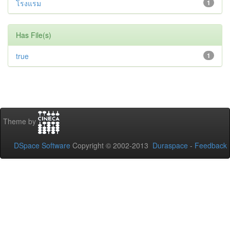
โรงแรม
1
Has File(s)
true
1
Theme by
DSpace Software
Copyright © 2002-2013
Duraspace
-
Feedback