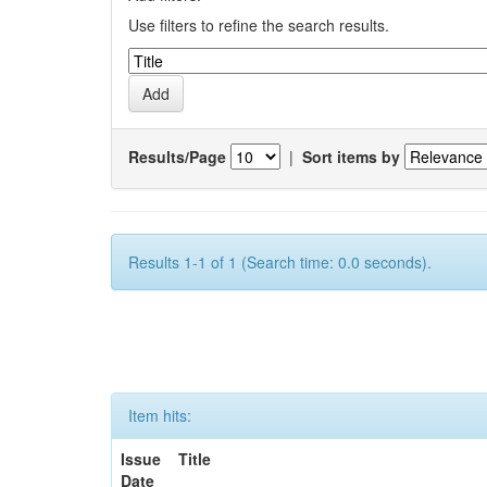
Use filters to refine the search results.
Results/Page
|
Sort items by
Results 1-1 of 1 (Search time: 0.0 seconds).
Item hits:
Issue
Title
Date