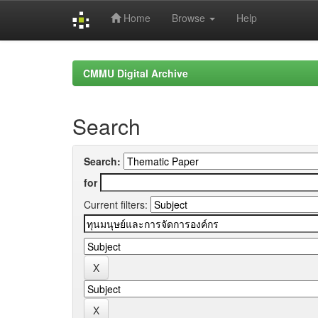
Home
Browse
Help
Skip
navigation
CMMU Digital Archive
Search
Search:
for
Current filters: