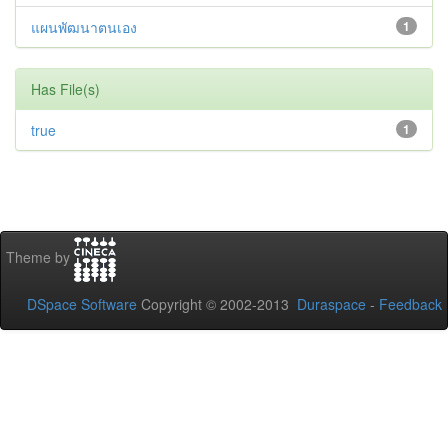
แผนพัฒนาตนเอง
1
Has File(s)
true
1
Theme by
DSpace Software
Copyright © 2002-2013
Duraspace
-
Feedback