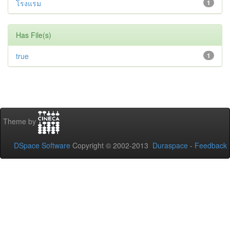
โรงแรม
1
Has File(s)
true
1
Theme by
DSpace Software
Copyright © 2002-2013
Duraspace
-
Feedback