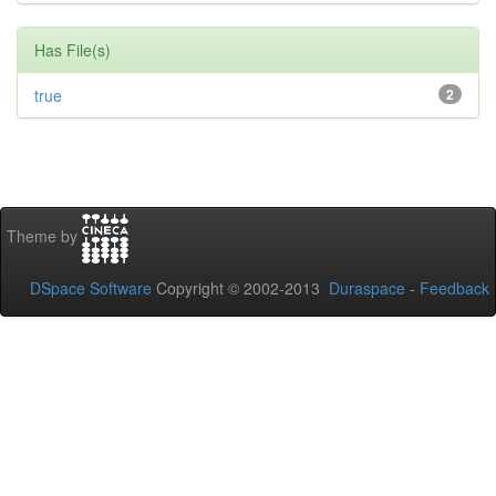
Has File(s)
true
2
Theme by
DSpace Software
Copyright © 2002-2013
Duraspace
-
Feedback