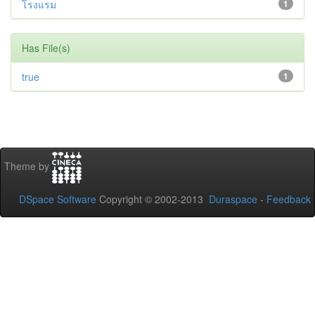
โรงแรม
1
Has File(s)
true
1
Theme by
DSpace Software
Copyright © 2002-2013
Duraspace
-
Feedback