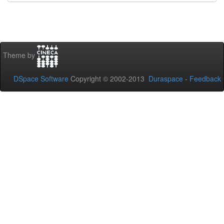
Theme by
DSpace Software
Copyright © 2002-2013
Duraspace
-
Feedback