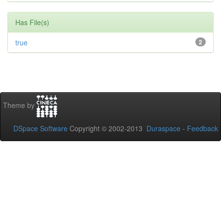
Has File(s)
true
2
Theme by
DSpace Software
Copyright © 2002-2013
Duraspace
-
Feedback