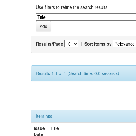
Use filters to refine the search results.
Results/Page
|
Sort items by
Results 1-1 of 1 (Search time: 0.0 seconds).
Item hits:
Issue
Title
Date