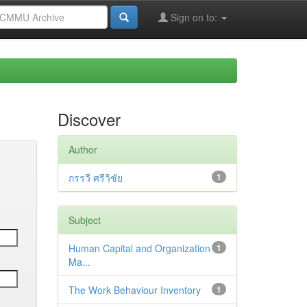
Sign on to:
Discover
Author
กรรวี ศรีวิชัย
1
Subject
Human Capital and Organization
1
Ma...
The Work Behaviour Inventory
1