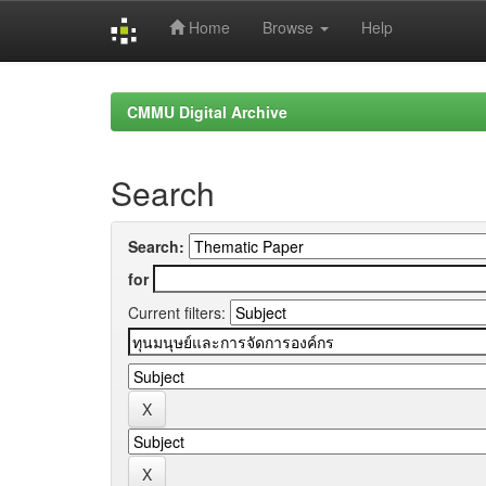
Home
Browse
Help
Skip
navigation
CMMU Digital Archive
Search
Search:
for
Current filters: