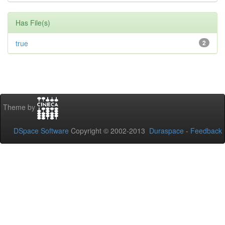
Has File(s)
true
2
Theme by
DSpace Software
Copyright © 2002-2013
Duraspace
-
Feedback