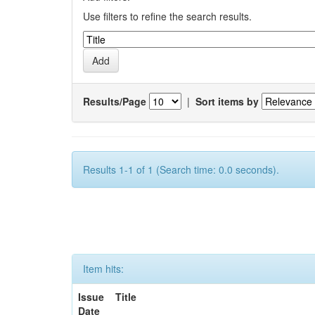
Use filters to refine the search results.
Results/Page
|
Sort items by
Results 1-1 of 1 (Search time: 0.0 seconds).
Item hits:
Issue
Title
Date