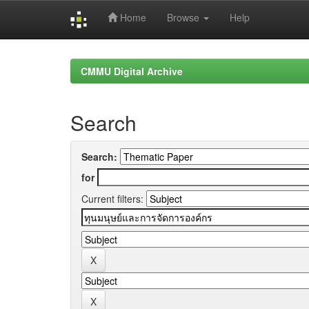
Home
Browse
Help
Skip
navigation
CMMU Digital Archive
Search
Search:
for
Current filters: