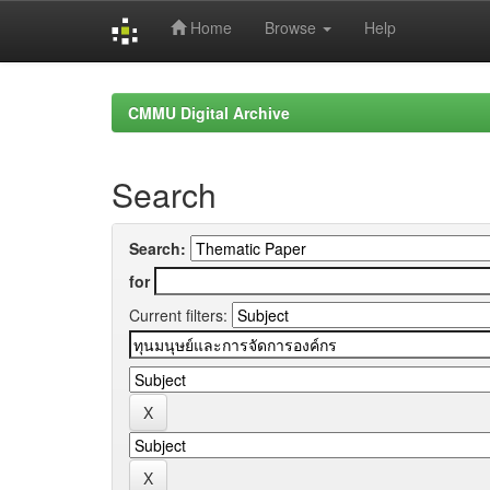
Home
Browse
Help
Skip
navigation
CMMU Digital Archive
Search
Search:
for
Current filters: