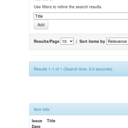
Use filters to refine the search results.
Results/Page
|
Sort items by
Results 1-1 of 1 (Search time: 0.0 seconds).
Item hits:
Issue
Title
Date