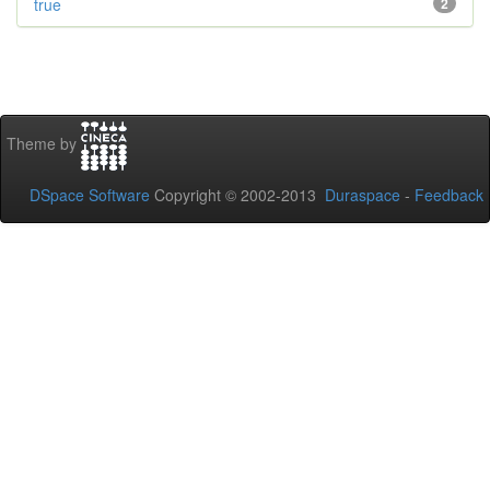
true
2
Theme by
DSpace Software
Copyright © 2002-2013
Duraspace
-
Feedback