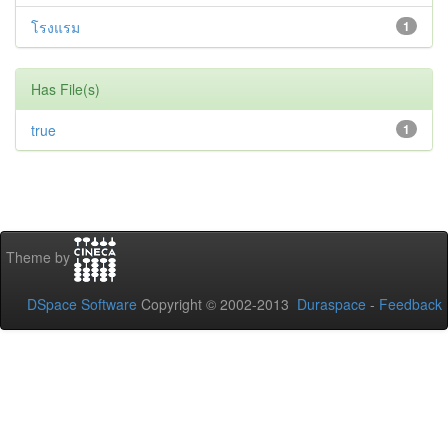
โรงแรม
1
Has File(s)
true
1
Theme by
DSpace Software
Copyright © 2002-2013
Duraspace
-
Feedback