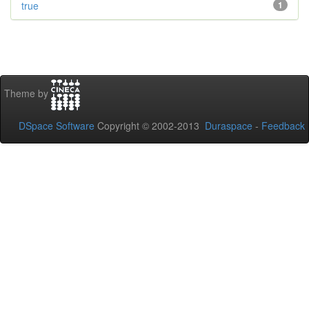
true
1
Theme by
DSpace Software
Copyright © 2002-2013
Duraspace
-
Feedback