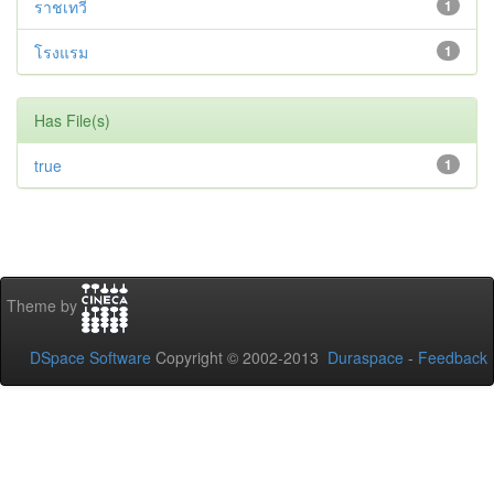
ราชเทวี
1
โรงแรม
1
Has File(s)
true
1
Theme by
DSpace Software
Copyright © 2002-2013
Duraspace
-
Feedback