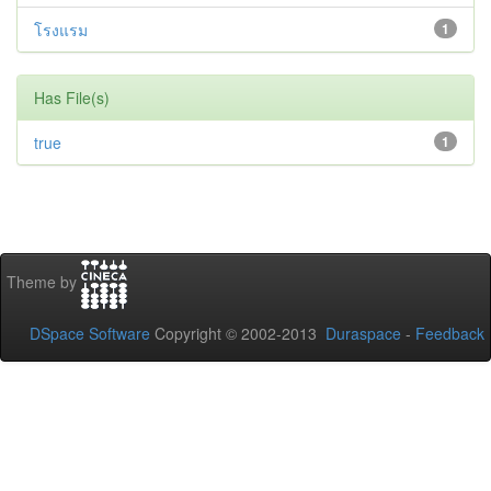
โรงแรม
1
Has File(s)
true
1
Theme by
DSpace Software
Copyright © 2002-2013
Duraspace
-
Feedback