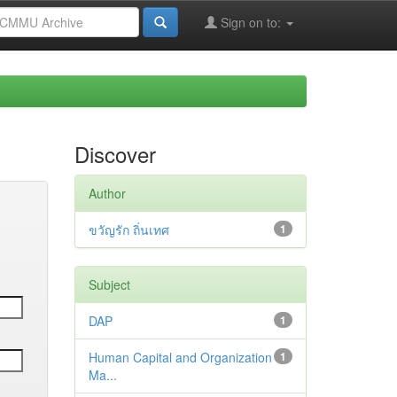
Sign on to:
Discover
Author
ขวัญรัก ถิ่นเทศ
1
Subject
DAP
1
Human Capital and Organization
1
Ma...