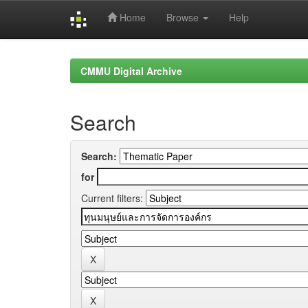
Home
Browse
Help
Skip
navigation
CMMU Digital Archive
Search
Search:
for
Current filters: