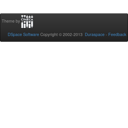
Theme by
DSpace Software
Copyright © 2002-2013
Duraspace
-
Feedback