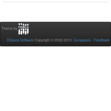
Theme by
DSpace Software
Copyright © 2002-2013
Duraspace
-
Feedback