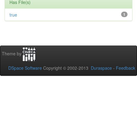
Has File(s)
true
1
Theme by
DSpace Software
Copyright © 2002-2013
Duraspace
-
Feedback