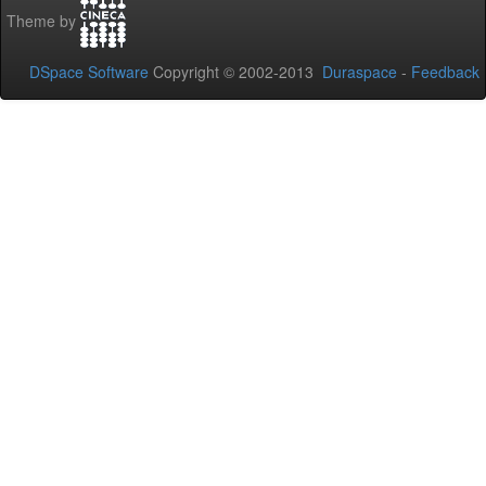
Theme by
DSpace Software
Copyright © 2002-2013
Duraspace
-
Feedback