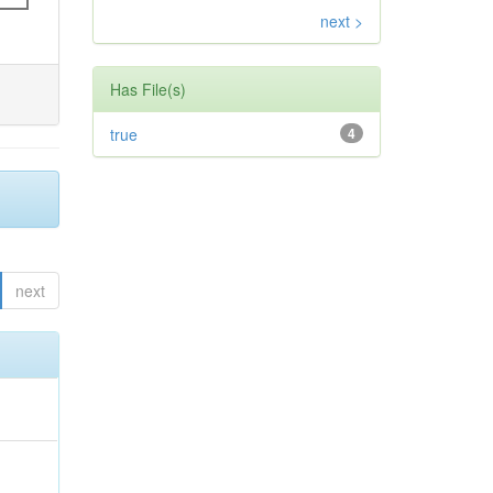
next >
Has File(s)
true
4
next