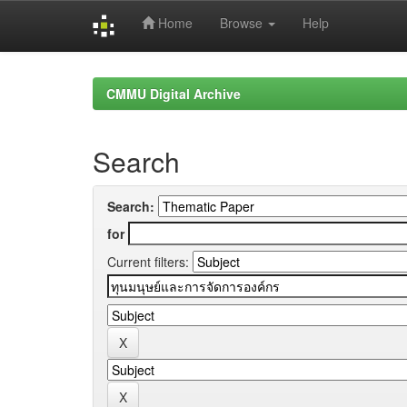
Home
Browse
Help
Skip
navigation
CMMU Digital Archive
Search
Search:
for
Current filters: