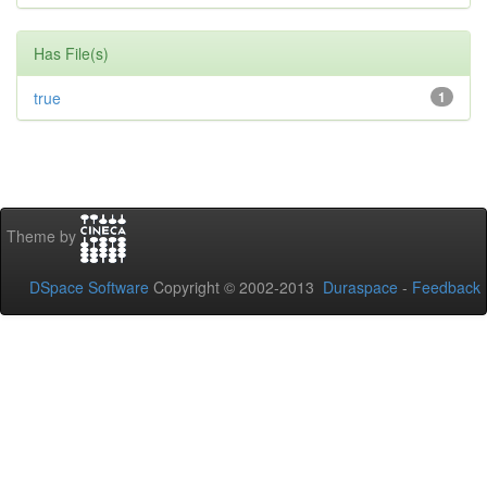
Has File(s)
true
1
Theme by
DSpace Software
Copyright © 2002-2013
Duraspace
-
Feedback