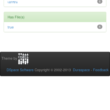
เอกชน
1
Has File(s)
true
1
Theme by
DSpace Software
Copyright © 2002-2013
Duraspace
-
Feedback