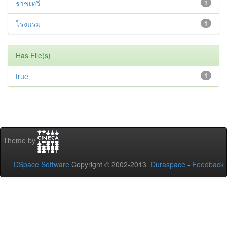
ราชเทวี
1
โรงแรม
1
Has File(s)
true
1
Theme by
DSpace Software
Copyright © 2002-2013
Duraspace
-
Feedback