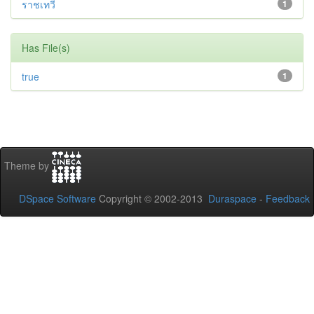
ราชเทวี
1
Has File(s)
true
1
Theme by
DSpace Software
Copyright © 2002-2013
Duraspace
-
Feedback