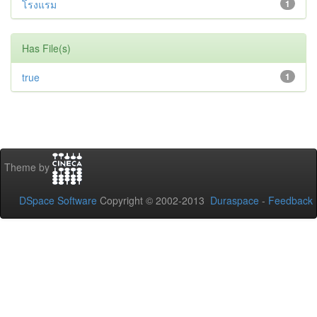
โรงแรม
1
Has File(s)
true
1
Theme by
DSpace Software
Copyright © 2002-2013
Duraspace
-
Feedback