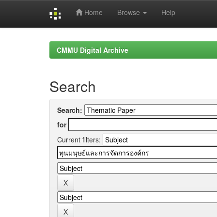
Home
Browse
Help
Skip
navigation
CMMU Digital Archive
Search
Search:
for
Current filters: