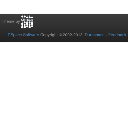
Theme by
DSpace Software
Copyright © 2002-2013
Duraspace
-
Feedback