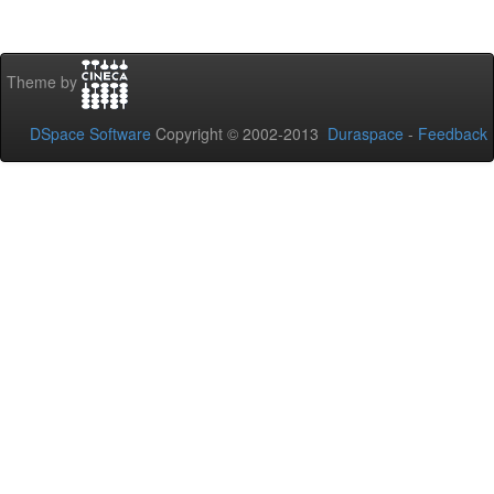
Theme by
DSpace Software
Copyright © 2002-2013
Duraspace
-
Feedback