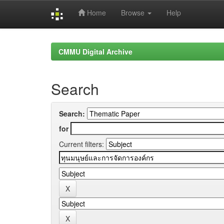
Home
Browse
Help
Skip
navigation
CMMU Digital Archive
Search
Search:
for
Current filters: