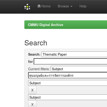
Home
Browse
Help
Skip
navigation
CMMU Digital Archive
Search
Search:
for
Current filters: